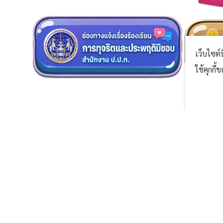
เว็บไซต์
ใช้คุกกี
^
ข่าวสาร
ติดต่อเรา
ประกาศรับสมัครรับเลือกตั้งสมาชิกสภา
องค์การบร
1 หมู่ 6 ต
องค์การบริหารส่วนตำบลและนายกองค์การ
ประชาสัมพันธ์เกี่ยวกับมาตรการบังคับ
ปราจีนบุรี 2