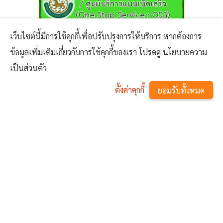
เว็บไซต์นี้มีการใช้คุกกี้เพื่อปรับปรุงการให้บริการ หากต้องการ
ข้อมูลเพิ่มเติมเกี่ยวกับการใช้คุกกี้ของเรา โปรดดู นโยบายความ
เป็นส่วนตัว
ตั้งค่าคุกกี้
ยอมรับทั้งหมด
ข่าวสาร
^
ประชาสัมพันธ์และจัดกิจกรรมรณรงค์วันป้องกันการจมน้ำโลก
ปี 2569
โครงการอบรมหลักสูตรกฏหมายเบื้องต้นที่ประชาชนควรรู้ใน
31 ก.ค. 2569
ระบบออนไลน์ ประจำปีงบประมาณ พ.ศ. 2569
การเตรียมความพร้อมด้านการเฝ้าระวัง ป้องกัน และควบคุม
20 ก.ค.
การแพร่ระบาดของโรคติดเชื้อไวรัสอีโบลา (Ebola virus
2569
ประกาศอำเภอเมืองปราจีนบุรี เรื่อง กำหนดให้เกษตรกรแจ้ง
disease - EVD)
ขึ้นทะเบียนและปรับปรุงทะเบียนเกษตรกร ประจำปี พ.ศ.
ประชุมประชาคมหมู่บ้านภายในตำบลวัดโบสถ์ เพื่อนำข้อมูล
03 ก.ค. 2569