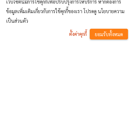
เว็บไซต์นี้มีการใช้คุกกี้เพื่อปรับปรุงการให้บริการ หากต้องการ
อา.
จ.
อ.
พ.
พฤ.
ศ.
ส.
ข้อมูลเพิ่มเติมเกี่ยวกับการใช้คุกกี้ของเรา โปรดดู นโยบายความ
เป็นส่วนตัว
26
27
28
29
30
31
1
ตั้งค่าคุกกี้
ยอมรับทั้งหมด
2
3
4
5
6
7
8
^
9
10
11
12
13
14
15
16
17
18
19
20
21
22
23
24
25
26
27
28
29
30
31
1
2
3
4
5
06 สิงหาคม 2569