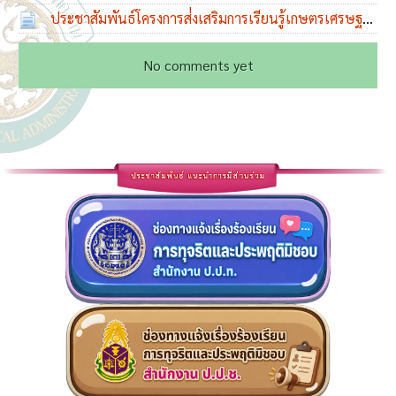
2566 และโครงการโรงเรียนปลอดขยะ (Zero Waste
มิ.ย. 2565
ประชาสัมพันธ์โครงการส่่งเสริมการเรียนรู้เกษตรเศรษฐกิจ
School) ปี 2566
พอเพียงในรูปแบบ Onsite และ Online
16 ธ.ค. 2565
04 เม.ย. 2566
No comments yet