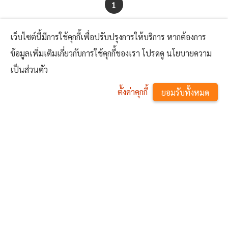
1
เว็บไซต์นี้มีการใช้คุกกี้เพื่อปรับปรุงการให้บริการ หากต้องการ
อา.
จ.
อ.
พ.
พฤ.
ศ.
ส.
ข้อมูลเพิ่มเติมเกี่ยวกับการใช้คุกกี้ของเรา โปรดดู นโยบายความ
เป็นส่วนตัว
26
27
28
29
30
31
1
ตั้งค่าคุกกี้
ยอมรับทั้งหมด
2
3
4
5
6
7
8
^
9
10
11
12
13
14
15
16
17
18
19
20
21
22
23
24
25
26
27
28
29
30
31
1
2
3
4
5